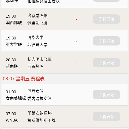
菲MPBL
帕拉纳克爱国者队
洛京咸火焰
19:30
-
即将开始
澳西部联
佩里湖飞鹰
清华大学
19:30
-
即将开始
亚大学联
菲律宾大学
胡志明市飞翼
20:30
-
即将开始
越南联
西贡热火
08-07 星期五 赛程表
巴西女篮
01:00
-
即将开始
女南美锦标
委内瑞拉女篮
印第安纳狂热
07:00
-
即将开始
WNBA
拉斯维加斯王牌