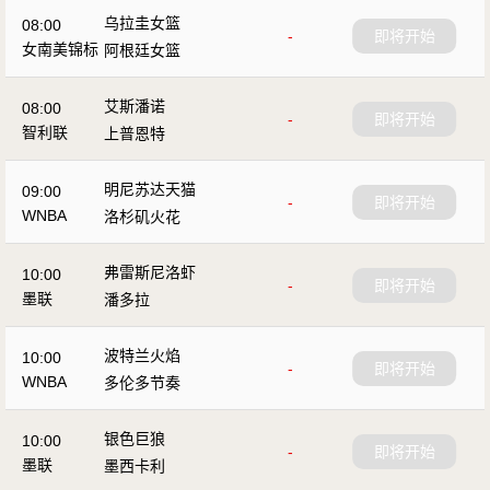
乌拉圭女篮
08:00
-
即将开始
女南美锦标
阿根廷女篮
艾斯潘诺
08:00
-
即将开始
智利联
上普恩特
明尼苏达天猫
09:00
-
即将开始
WNBA
洛杉矶火花
弗雷斯尼洛虾
10:00
-
即将开始
墨联
潘多拉
波特兰火焰
10:00
-
即将开始
WNBA
多伦多节奏
银色巨狼
10:00
-
即将开始
墨联
墨西卡利