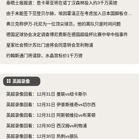
泰晤士报报道：恩卡蒂亚将在诺丁汉森林投入约3千万英镑
由于未能签下范登贝尔赫，埃因霍温正在考虑加入日本国脚板仓滉
等球员
弗兰克称伊万-托尼为一位顶尖球员，他的离队只是时间问题
德国足球协会决定调查博尼费斯在德国超级杯比赛中举中指事件
皇家社会预计苏比门迪将会同意转会至利物浦
约翰斯通门将请辞，水晶宫标价1千万镑
英超录像
英超录像回看：12月31日 曼联vs纽卡斯尔
英超录像回看：12月31日 伊普斯维奇vs切尔西
英超录像回看：12月31日 阿斯顿维拉vs布莱顿
英超录像回看：12月30日 西汉姆vs利物浦
英超录像回看：12月30日 热刺vs狼队