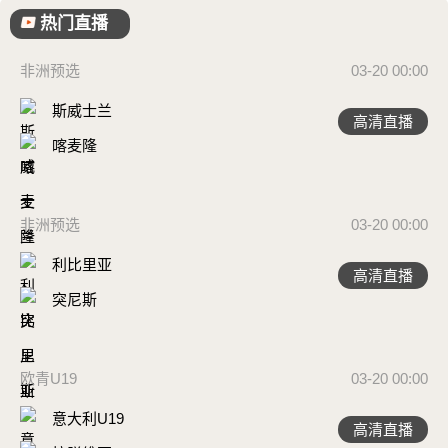
热门直播
非洲预选
03-20 00:00
斯威士兰
高清直播
喀麦隆
非洲预选
03-20 00:00
利比里亚
高清直播
突尼斯
欧青U19
03-20 00:00
意大利U19
高清直播